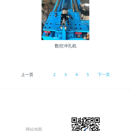
数控冲孔机
上一页
1
2
3
4
5
下一页
态
特色功能
网站地图