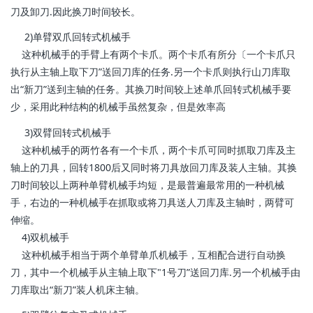
刀及卸刀.因此换刀时间较长。
2)单臂双爪回转式机械手
这种机械手的手臂上有两个卡爪。两个卡爪有所分〔一个卡爪只
执行从主轴上取下刀”送回刀库的任务.另一个卡爪则执行山刀库取
出“新刀”送到主轴的任务。其换刀时间较上述单爪回转式机械手要
少，采用此种结构的机械手虽然复杂，但是效率高
3)双臂回转式机械手
这种机械手的两竹各有一个卡爪，两个卡爪可同时抓取刀库及主
轴上的刀具，回转1800后又同时将刀具放回刀库及装人主轴。其换
刀时间较以上两种单臂机械手均短，是最普遍最常用的一种机械
手，右边的一种机械手在抓取或将刀具送人刀库及主轴时，两臂可
伸缩。
4)双机械手
这种机械手相当于两个单臂单爪机械手，互相配合进行自动换
刀，其中一个机械手从主轴上取下"1号刀”送回刀库.另一个机械手由
刀库取出“新刀”装人机床主轴。